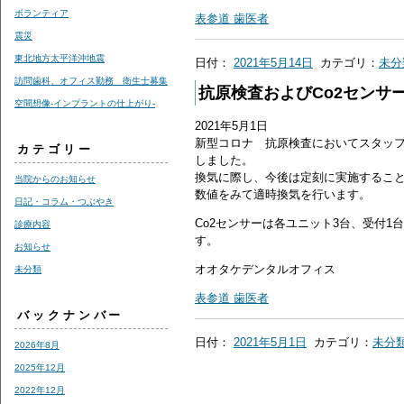
ボランティア
表参道 歯医者
震災
東北地方太平洋沖地震
日付：
2021年5月14日
カテゴリ：
未分
訪問歯科、オフィス勤務 衛生士募集
抗原検査およびCo2センサ
空間想像-インプラントの仕上がり-
2021年5月1日
新型コロナ 抗原検査においてスタッ
カテゴリー
しました。
換気に際し、今後は定刻に実施すること
当院からのお知らせ
数値をみて適時換気を行います。
日記・コラム・つぶやき
Co2センサーは各ユニット3台、受付1
診療内容
す。
お知らせ
オオタケデンタルオフィス
未分類
表参道 歯医者
バックナンバー
日付：
2021年5月1日
カテゴリ：
未分
2026年8月
2025年12月
2022年12月