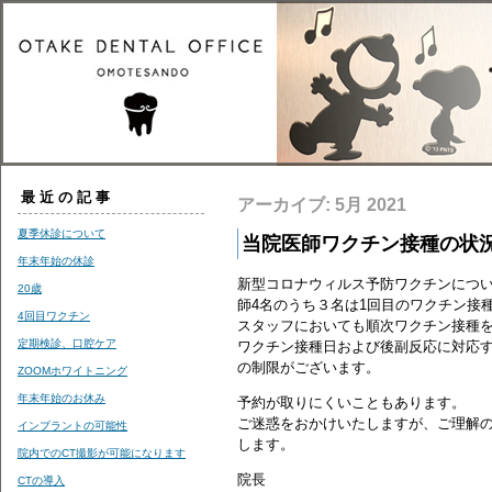
最近の記事
アーカイブ: 5月 2021
夏季休診について
当院医師ワクチン接種の状
年末年始の休診
新型コロナウィルス予防ワクチンにつ
20歳
師4名のうち３名は1回目のワクチン接
4回目ワクチン
スタッフにおいても順次ワクチン接種
定期検診、口腔ケア
ワクチン接種日および後副反応に対応
の制限がございます。
ZOOMホワイトニング
年末年始のお休み
予約が取りにくいこともあります。
ご迷惑をおかけいたしますが、ご理解
インプラントの可能性
します。
院内でのCT撮影が可能になります
院長
CTの導入